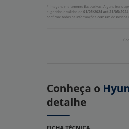
* Imagens meramente ilustrativas. Alguns itens ap
sugeridos e válidos de
01/05/2024 até 31/05/2024
confirme todas as informações com um de nossos 
Com
Conheça o
Hyun
detalhe
FICHA TÉCNICA