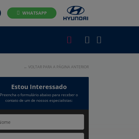
WHATSAPP
←
VOLTAR PARA A PÁGINA ANTERIOR
Estou Interessado
Preencha o formulário abaixo para receber o
contato de um de nossos especialistas: