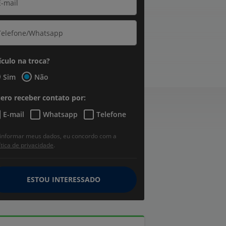
ículo na troca?
Sim
Não
ero receber contato por:
E-mail
Whatsapp
Telefone
informar meus dados, eu concordo com a
ítica de privacidade
.
ESTOU INTERESSADO