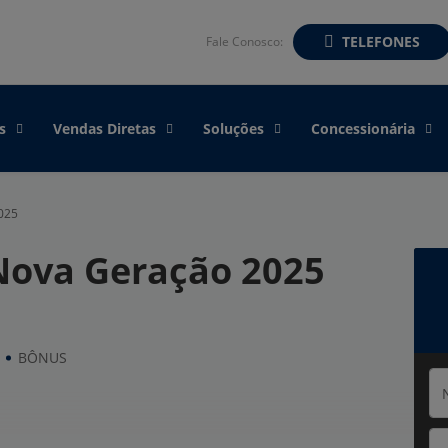
TELEFONES
Fale Conosco:
s
Vendas Diretas
Soluções
Concessionária
025
Nova Geração 2025
BÔNUS