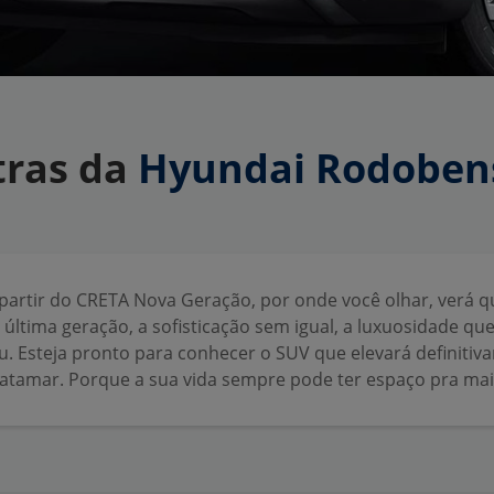
tras da
Hyundai Rodoben
 partir do CRETA Nova Geração, por onde você olhar, verá q
 última geração, a sofisticação sem igual, a luxuosidade qu
. Esteja pronto para conhecer o SUV que elevará definitiv
atamar. Porque a sua vida sempre pode ter espaço pra mai