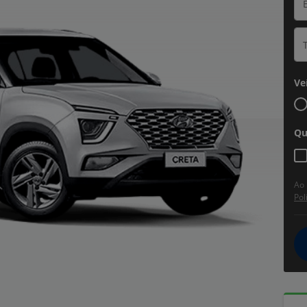
Ve
Qu
Ao 
Pol