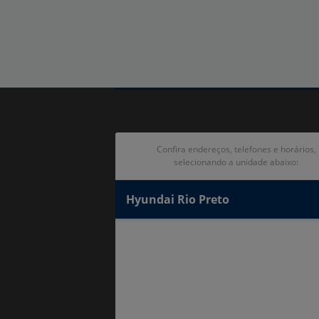
Confira endereços, telefones e horários,
selecionando a unidade abaixo:
Hyundai Rio Preto