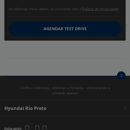
Ao informar meus dados, eu concordo com a
Política de privacidade
.
AGENDAR TEST DRIVE
Confira endereços, telefones e horários, selecionando a
unidade abaixo:
Hyundai Rio Preto
SIGA-NOS: