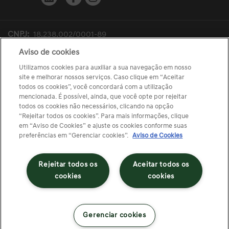
CNPJ:
18.238.002/0001-89
Razão Social:
RODOBENS COMÉRCIO E LOCAÇÃO DE
Aviso de cookies
VEICULOS LTDA
Utilizamos cookies para auxiliar a sua navegação em nosso
site e melhorar nossos serviços. Caso clique em “Aceitar
Endereço Matriz:
Av. Juscelino Kubitschek De Oliveira,
todos os cookies”, você concordará com a utilização
4100 - Residencial Eco Village - São José do Rio Preto-SP
mencionada. É possível, ainda, que você opte por rejeitar
todos os cookies não necessários, clicando na opção
“Rejeitar todos os cookies”. Para mais informações, clique
em “Aviso de Cookies” e ajuste os cookies conforme suas
Desacelere. Seu bem maior é a vida.
preferências em “Gerenciar cookies”.
Aviso de Cookies
Rejeitar todos os
Aceitar todos os
cookies
cookies
© Copyright 2026
AutoForce - Todos os direitos reservados.
Política de privacidade
.
Gerenciar cookies
Gerenciar cookies