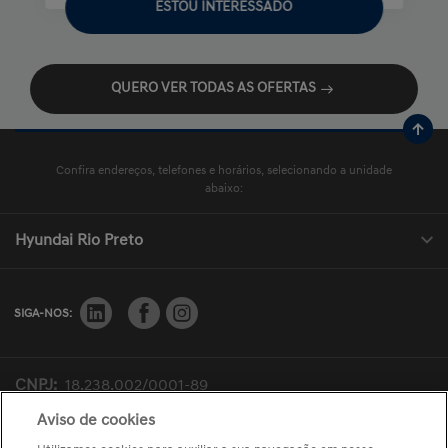
ESTOU INTERESSADO
QUERO VER TODAS AS OFERTAS
Confira endereços, telefones e horários, selecionando a unidade
abaixo:
Hyundai Rio Preto
SIGA-NOS:
CNPJ:
18.238.002/0001-89
Razão Social:
RODOBENS COMÉRCIO E LOCAÇÃO DE
Aviso de cookies
VEICULOS LTDA