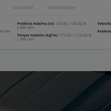
SEGURANÇA
CONECTIVIDADE
Potência máxima (cv)
: 120 (E) | 120 (G) @
Velocid
6.000 rpm
Acelera
Torque máximo (kgf.m)
: 17,5 (E) | 17,5 (G) @
1.500 rpm