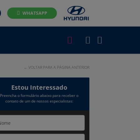
WHATSAPP
←
VOLTAR PARA A PÁGINA ANTERIOR
Estou Interessado
Preencha o formulário abaixo para receber o
contato de um de nossos especialistas: