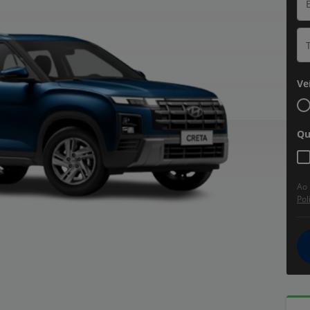
Ve
Qu
Ao 
Pol