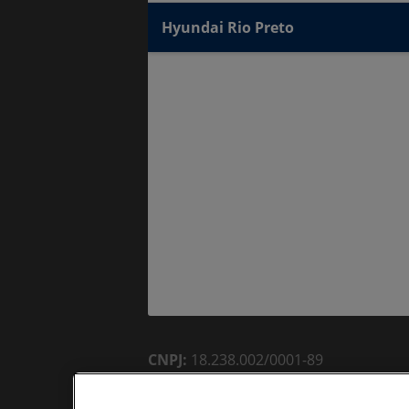
Hyundai Rio Preto
CNPJ:
18.238.002/0001-89
Razão Social:
RODOBENS COMÉRCIO E
Endereço Matriz:
Av. Juscelino Kubits