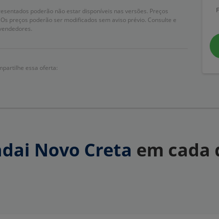
resentados poderão não estar disponíveis nas versões. Preços
Os preços poderão ser modificados sem aviso prévio. Consulte e
vendedores.
partilhe essa oferta:
dai Novo Creta
em cada 