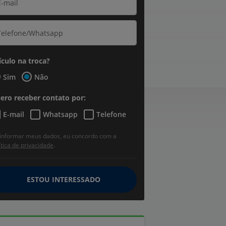
ículo na troca?
Sim
Não
ero receber contato por:
E-mail
Whatsapp
Telefone
informar meus dados, eu concordo com a
ítica de privacidade
.
ESTOU INTERESSADO