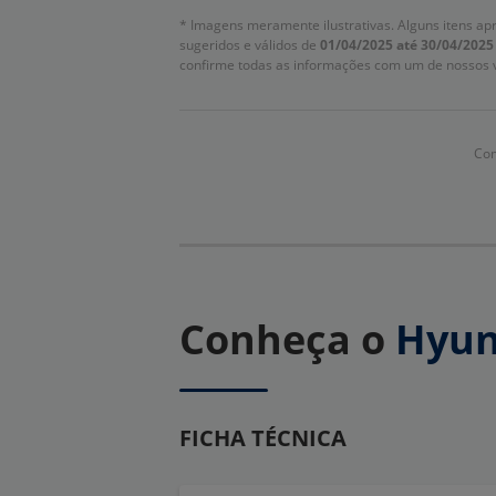
* Imagens meramente ilustrativas. Alguns itens ap
sugeridos e válidos de
01/04/2025 até 30/04/2025
confirme todas as informações com um de nossos 
Com
Conheça o
Hyun
FICHA TÉCNICA