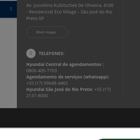
Av. Juscelino Kubitschek De Oliveira, 4100
- Residencial Eco Village - São José do Rio
Preto-SP
Abrir mapa
TELEFONES:
Hyundai Central de agendamentos :
0800-405-7703
Agendamento de serviços (whatsapp):
+55 (17) 99648-4465
Hyundai São José do Rio Preto:
+55 (17)
2137-8000
 LOCAÇÃO DE VEICULOS LTDA
chek De Oliveira, 4100 - Residencial Eco Village - São José do